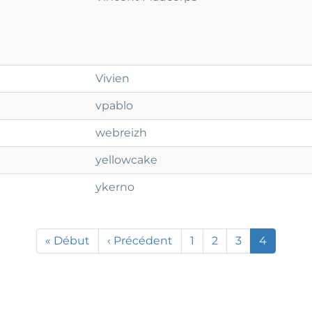
Vivien
vpablo
webreizh
yellowcake
ykerno
Première
« Début
Page
‹ Précédent
Page
1
Page
2
Page
3
Page
4
page
précédente
courante